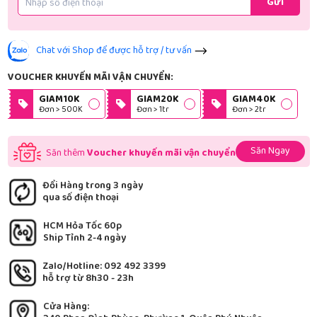
Gửi
Chat với Shop để được hỗ trợ / tư vấn
VOUCHER KHUYẾN MÃI VẬN CHUYỂN:
GIAM10K
GIAM20K
GIAM40K
Đơn > 500K
Đơn > 1tr
Đơn > 2tr
Săn Ngay
Săn thêm
Voucher khuyến mãi vận chuyển
Đổi Hàng trong 3 ngày
qua số điện thoại
HCM Hỏa Tốc 60p
Ship Tỉnh 2-4 ngày
Zalo/Hotline: 092 492 3399
hỗ trợ từ 8h30 - 23h
Cửa Hàng: