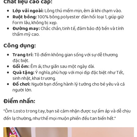
Chất liệu cao cấp:
Lớp vải ngoài:
Lông thú mềm mịn, êm ái khi chạm vào.
Ruột bông:
100% bông polyester đàn hồi loại 1, giúp giữ
form lâu, không bị xẹp.
Đường may:
Chắc chắn, tinh tế, đảm bảo độ bền và tính
thẩm mỹ cao.
Công dụng:
Trang trí:
Tô điểm không gian sống với sự dễ thương
đặc biệt.
Gối ôm:
Êm ái, thư giãn sau một ngày dài.
Quà tặng:
Ý nghĩa, phù hợp với mọi dịp đặc biệt như Tết,
sinh nhật, khai trương.
Đồ chơi:
Người bạn đồng hành lý tưởng cho bé yêu và cả
người lớn.
Điểm nhấn:
“Ôm Losto trong tay, bạn sẽ cảm nhận được sự ấm áp và dễ chịu
đến lạ thường, như thể mọi muộn phiền đều tan biến hết.”