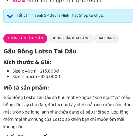
100%
Hình ảnh chụp thực tế tại Gomi
Tất cả hình ảnh SP đều là Hình Thật Shop tự chụp.
THÔNG TIN SẢN PHẨM
HƯỚNG DẪN MUA HÀNG
BẢO HÀNH
Gấu Bông Lotso Tai Dâu
Kích thước & Giá:
Size 1: 40cm - 215.000đ
Size 2: 55cm - 325.000đ
Mô tả sản phẩm:
Gấu Bông Losto Tai Dâu sở hữu một vẻ ngoài "kẹo ngọt" với màu
hồng dâu tây chủ đạo, đôi tai dâu tây nhỏ nhắn xinh xắn cùng đôi
mắt tròn xoe long lanh như chứa đựng cả bầu trời sao. Lớp lông
mềm mại như nhung của Losto sẽ khiến bạn chỉ muốn ôm mãi
không rời.