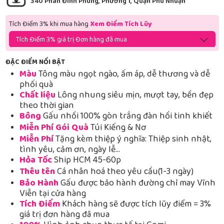
340 Phan Đình Phùng, Phường 1, Quận Phú Nhuận
Tích Điểm 3% khi mua hàng
Xem Điểm Tích Lũy
Tích Điểm 3% giá trị Đơn hàng đã mua
ĐẶC ĐIỂM NỔI BẬT
Màu
Tông màu ngọt ngào, ấm áp, dễ thương và dễ
phối quà
Chất liệu
Lông nhung siêu mịn, mượt tay, bền đẹp
theo thời gian
Bông
Gấu nhồi 100% gòn trắng đàn hồi tinh khiết
Miễn Phí Gói Quà
Túi Kiếng & Nơ
Miễn Phí
Tặng kèm thiệp ý nghĩa: Thiệp sinh nhật,
tình yêu, cảm ơn, ngày lễ…
Hỏa Tốc
Ship HCM 45-60p
Thêu tên
Cá nhân hoá theo yêu cầu(1-3 ngày)
Bảo Hành
Gấu được bảo hành đường chỉ may Vĩnh
Viễn tại cửa hàng
Tích Điểm
Khách hàng sẽ được tích lũy điểm = 3%
giá trị đơn hàng đã mua