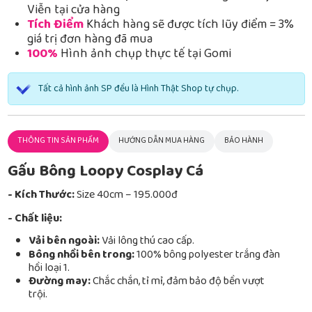
Viễn tại cửa hàng
Tích Điểm
Khách hàng sẽ được tích lũy điểm = 3%
giá trị đơn hàng đã mua
100%
Hình ảnh chụp thực tế tại Gomi
Tất cả hình ảnh SP đều là Hình Thật Shop tự chụp.
THÔNG TIN SẢN PHẨM
HƯỚNG DẪN MUA HÀNG
BẢO HÀNH
Gấu Bông Loopy Cosplay Cá
- Kích Thước:
Size 40cm – 195.000đ
- Chất liệu:
Vải bên ngoài:
Vải lông thú cao cấp.
Bông nhồi bên trong:
100% bông polyester trắng đàn
hồi loại 1.
Đường may:
Chắc chắn, tỉ mỉ, đảm bảo độ bền vượt
trội.