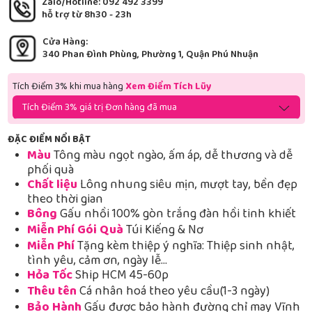
Zalo/Hotline: 092 492 3399
hỗ trợ từ 8h30 - 23h
Cửa Hàng:
340 Phan Đình Phùng, Phường 1, Quận Phú Nhuận
Tích Điểm 3% khi mua hàng
Xem Điểm Tích Lũy
Tích Điểm 3% giá trị Đơn hàng đã mua
ĐẶC ĐIỂM NỔI BẬT
Màu
Tông màu ngọt ngào, ấm áp, dễ thương và dễ
phối quà
Chất liệu
Lông nhung siêu mịn, mượt tay, bền đẹp
theo thời gian
Bông
Gấu nhồi 100% gòn trắng đàn hồi tinh khiết
Miễn Phí Gói Quà
Túi Kiếng & Nơ
Miễn Phí
Tặng kèm thiệp ý nghĩa: Thiệp sinh nhật,
tình yêu, cảm ơn, ngày lễ…
Hỏa Tốc
Ship HCM 45-60p
Thêu tên
Cá nhân hoá theo yêu cầu(1-3 ngày)
Bảo Hành
Gấu được bảo hành đường chỉ may Vĩnh