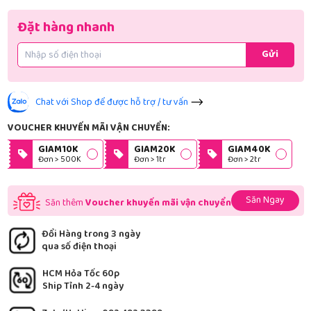
Đặt hàng nhanh
Gửi
Chat với Shop để được hỗ trợ / tư vấn
VOUCHER KHUYẾN MÃI VẬN CHUYỂN:
GIAM10K
GIAM20K
GIAM40K
Đơn > 500K
Đơn > 1tr
Đơn > 2tr
Săn Ngay
Săn thêm
Voucher khuyến mãi vận chuyển
Đổi Hàng trong 3 ngày
qua số điện thoại
HCM Hỏa Tốc 60p
Ship Tỉnh 2-4 ngày