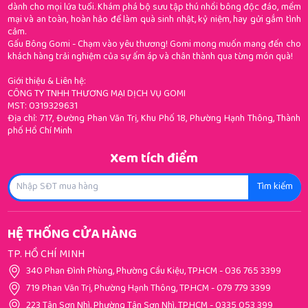
dành cho mọi lứa tuổi. Khám phá bộ sưu tập thú nhồi bông độc đáo, mềm
mại và an toàn, hoàn hảo để làm quà sinh nhật, kỷ niệm, hay gửi gắm tình
cảm.
Gấu Bông Gomi - Chạm vào yêu thương! Gomi mong muốn mang đến cho
khách hàng trải nghiệm của sự ấm áp và chân thành qua từng món quà!
Giới thiệu & Liên hệ:
CÔNG TY TNHH THƯƠNG MẠI DỊCH VỤ GOMI
MST: 0319329631
Địa chỉ: 717, Đường Phan Văn Trị, Khu Phố 18, Phường Hạnh Thông, Thành
phố Hồ Chí Minh
Xem tích điểm
Tìm kiếm
HỆ THỐNG CỬA HÀNG
TP. HỒ CHÍ MINH
340 Phan Đình Phùng, Phường Cầu Kiệu, TP.HCM
-
036 765 3399
719 Phan Văn Trị, Phường Hạnh Thông, TP.HCM
-
079 779 3399
223 Tân Sơn Nhì, Phường Tân Sơn Nhì, TP.HCM
-
0335 053 399