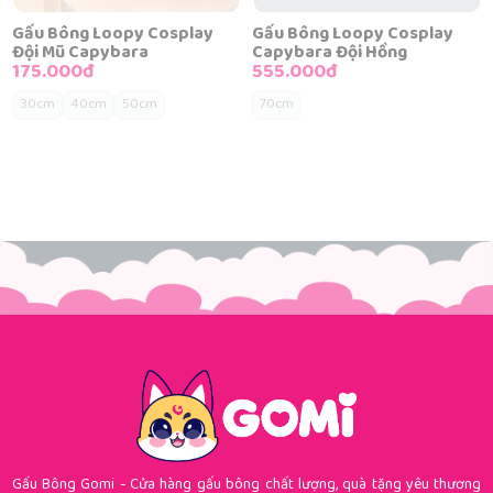
Gấu Bông Loopy Cosplay
Gấu Bông Loopy Cosplay
Đội Mũ Capybara
Capybara Đội Hồng
175.000đ
555.000đ
30cm
40cm
50cm
70cm
Gấu Bông Gomi - Cửa hàng gấu bông chất lượng, quà tặng yêu thương