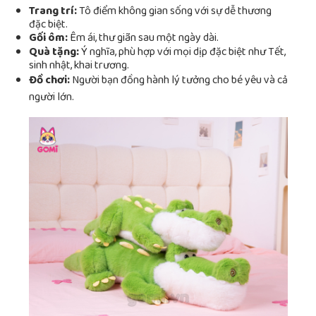
Trang trí:
Tô điểm không gian sống với sự dễ thương
đặc biệt.
Gối ôm:
Êm ái, thư giãn sau một ngày dài.
Quà tặng:
Ý nghĩa, phù hợp với mọi dịp đặc biệt như Tết,
sinh nhật, khai trương.
Đồ chơi:
Người bạn đồng hành lý tưởng cho bé yêu và cả
người lớn.