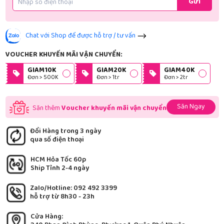
Gửi
Chat với Shop để được hỗ trợ / tư vấn
VOUCHER KHUYẾN MÃI VẬN CHUYỂN:
GIAM10K
GIAM20K
GIAM40K
Đơn > 500K
Đơn > 1tr
Đơn > 2tr
Săn Ngay
Săn thêm
Voucher khuyến mãi vận chuyển
Đổi Hàng trong 3 ngày
qua số điện thoại
HCM Hỏa Tốc 60p
Ship Tỉnh 2-4 ngày
Zalo/Hotline: 092 492 3399
hỗ trợ từ 8h30 - 23h
Cửa Hàng: