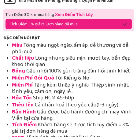
340 Phan Đình Phùng, Phường 1, Quận Phú Nhuận
Tích Điểm 3% khi mua hàng
Xem Điểm Tích Lũy
Tích Điểm 3% giá trị Đơn hàng đã mua
ĐẶC ĐIỂM NỔI BẬT
Màu
Tông màu ngọt ngào, ấm áp, dễ thương và dễ
phối quà
Chất liệu
Lông nhung siêu mịn, mượt tay, bền đẹp
theo thời gian
Bông
Gấu nhồi 100% gòn trắng đàn hồi tinh khiết
Miễn Phí Gói Quà
Túi Kiếng & Nơ
Miễn Phí
Tặng kèm thiệp ý nghĩa: Thiệp sinh nhật,
tình yêu, cảm ơn, ngày lễ…
Hỏa Tốc
Ship HCM 45-60p
Thêu tên
Cá nhân hoá theo yêu cầu(1-3 ngày)
Bảo Hành
Gấu được bảo hành đường chỉ may Vĩnh
Viễn tại cửa hàng
Tích Điểm
Khách hàng sẽ được tích lũy điểm = 3%
giá trị đơn hàng đã mua