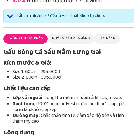
100%
Hình ảnh chụp thực tế tại Gomi
Tất cả hình ảnh SP đều là Hình Thật Shop tự chụp.
THÔNG TIN SẢN PHẨM
HƯỚNG DẪN MUA HÀNG
BẢO HÀNH
Gấu Bông Cá Sấu Nằm Lưng Gai
Kích thước & Giá:
Size 1: 60cm - 295.000đ
Size 2: 80cm - 395.000đ
Chất liệu cao cấp
Lớp vải ngoài:
Lông thú mềm mịn, êm ái khi chạm vào.
Ruột bông:
100% bông polyester đàn hồi loại 1, giúp giữ
form lâu, không bị xẹp.
Đường may:
Chắc chắn, tinh tế, đảm bảo độ bền và tính
thẩm mỹ cao.
Công dụng: