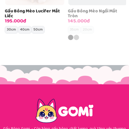
Gấu Bông Mèo Lucifer Mắt
Gấu Bông Mèo Ngồi Mắt
Liếc
Tròn
195.000đ
145.000đ
30cm
40cm
50cm
35cm
20cm