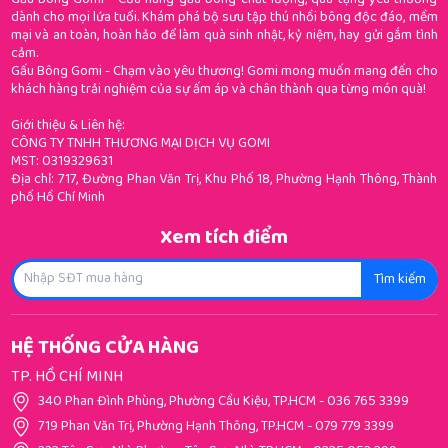
Gấu Bông Gomi - Cửa hàng gấu bông chất lượng, quà tặng yêu thương
dành cho mọi lứa tuổi. Khám phá bộ sưu tập thú nhồi bông độc đáo, mềm
mại và an toàn, hoàn hảo để làm quà sinh nhật, kỷ niệm, hay gửi gắm tình
cảm.
Gấu Bông Gomi - Chạm vào yêu thương! Gomi mong muốn mang đến cho
khách hàng trải nghiệm của sự ấm áp và chân thành qua từng món quà!
Giới thiệu & Liên hệ:
CÔNG TY TNHH THƯƠNG MẠI DỊCH VỤ GOMI
MST: 0319329631
Địa chỉ: 717, Đường Phan Văn Trị, Khu Phố 18, Phường Hạnh Thông, Thành
phố Hồ Chí Minh
Xem tích điểm
Tìm kiếm
HỆ THỐNG CỬA HÀNG
TP. HỒ CHÍ MINH
340 Phan Đình Phùng, Phường Cầu Kiệu, TP.HCM
-
036 765 3399
719 Phan Văn Trị, Phường Hạnh Thông, TP.HCM
-
079 779 3399