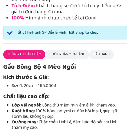
Viễn tại cửa hàng
Tích Điểm
Khách hàng sẽ được tích lũy điểm = 3%
giá trị đơn hàng đã mua
100%
Hình ảnh chụp thực tế tại Gomi
Tất cả hình ảnh SP đều là Hình Thật Shop tự chụp.
THÔNG TIN SẢN PHẨM
HƯỚNG DẪN MUA HÀNG
BẢO HÀNH
Gấu Bông Bộ 4 Mèo Ngồi
Kích thước & Giá:
Size 1: 20cm - 165.000đ
Chất liệu cao cấp:
Lớp vải ngoài:
Lông thú mềm mịn, êm ái khi chạm vào.
Ruột bông:
100% bông polyester đàn hồi loại 1, giúp giữ
form lâu, không bị xẹp.
Đường may:
Chắc chắn, tinh tế, đảm bảo độ bền và tính
thẩm mỹ cao.