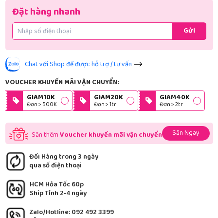
Đặt hàng nhanh
Gửi
Chat với Shop để được hỗ trợ / tư vấn
VOUCHER KHUYẾN MÃI VẬN CHUYỂN:
GIAM10K
GIAM20K
GIAM40K
Đơn > 500K
Đơn > 1tr
Đơn > 2tr
Săn Ngay
Săn thêm
Voucher khuyến mãi vận chuyển
Đổi Hàng trong 3 ngày
qua số điện thoại
HCM Hỏa Tốc 60p
Ship Tỉnh 2-4 ngày
Zalo/Hotline: 092 492 3399