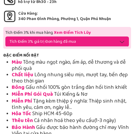
hỗ trợ từ 8h30 - 23h
Cửa Hàng:
340 Phan Đình Phùng, Phường 1, Quận Phú Nhuận
Tích Điểm 3% khi mua hàng
Xem Điểm Tích Lũy
Tích Điểm 3% giá trị Đơn hàng đã mua
ĐẶC ĐIỂM NỔI BẬT
Màu
Tông màu ngọt ngào, ấm áp, dễ thương và dễ
phối quà
Chất liệu
Lông nhung siêu mịn, mượt tay, bền đẹp
theo thời gian
Bông
Gấu nhồi 100% gòn trắng đàn hồi tinh khiết
Miễn Phí Gói Quà
Túi Kiếng & Nơ
Miễn Phí
Tặng kèm thiệp ý nghĩa: Thiệp sinh nhật,
tình yêu, cảm ơn, ngày lễ…
Hỏa Tốc
Ship HCM 45-60p
Thêu tên
Cá nhân hoá theo yêu cầu(1-3 ngày)
Bảo Hành
Gấu được bảo hành đường chỉ may Vĩnh