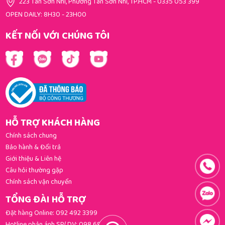
223 Tân Sơn Nhì, Phường Tân Sơn Nhì, TP.HCM
-
0335 053 399
OPEN DAILY: 8H30 - 23H00
KẾT NỐI VỚI CHÚNG TÔI
HỖ TRỢ KHÁCH HÀNG
Chính sách chung
Bảo hành & Đổi trả
Giới thiệu & Liên hệ
Câu hỏi thường gặp
Chính sách vận chuyển
TỔNG ĐÀI HỖ TRỢ
Đặt hàng Online:
092 492 3399
Hotline phản ánh SP/ DV:
098 681 3392