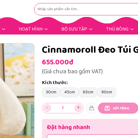
HOẠT HÌNH
BỘ SƯU TẬP
THÚ BÔNG
Hoạt Hình Hot Trend
Nhân Vật Hoạt Hình
Gấu Bông Dịp Lễ
Gấu Bông Tặng Bé
Gấu Bông Tặng Nàng
Gấu Bông Mùng 8/3
Gấu Bông Bigsize
Gấu Bông Khuyến Mãi
Thú Bông Khác
Thú Bông Hot
Cinnamoroll Đeo Túi 
655.000đ
(Giá chưa bao gồm VAT)
Kích thước:
30cm
45cm
65cm
90cm
-
+
GỬI TẶNG
Đặt hàng nhanh