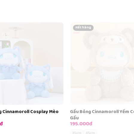
g
g Cinnamoroll Yếm Cosplay
Gấu Bông Cinnamoroll Galax
215.000đ
đ
45cm
5cm