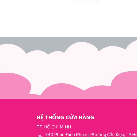
HỆ THỐNG CỬA HÀNG
TP. HỒ CHÍ MINH
340 Phan Đình Phùng, Phường Cầu Kiệu, TP.