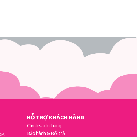
HỖ TRỢ KHÁCH HÀNG
Chính sách chung
Bảo hành & Đổi trả
HCM
-