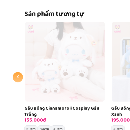
Sản phẩm tương tự
Hết hàn
‹
ay Gấu
Gấu Bông Cinnamoroll Cosplay Mèo
Gấu Bôn
Xanh
Gấu
195.000đ
195.000
40cm
35cm
4