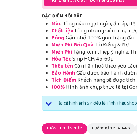
Tích Điểm 3% giá trị Đơn hàng đã mua
ĐẶC ĐIỂM NỔI BẬT
Màu
Tông màu ngọt ngào, ấm áp, dễ 
Chất liệu
Lông nhung siêu mịn, mượt
Bông
Gấu nhồi 100% gòn trắng đàn h
Miễn Phí Gói Quà
Túi Kiếng & Nơ
Miễn Phí
Tặng kèm thiệp ý nghĩa: Th
Hỏa Tốc
Ship HCM 45-60p
Thêu tên
Cá nhân hoá theo yêu cầu(
Bảo Hành
Gấu được bảo hành đường
Tích Điểm
Khách hàng sẽ được tích 
100%
Hình ảnh chụp thực tế tại Go
Tất cả hình ảnh SP đều là Hình Thật Shop
THÔNG TIN SẢN PHẨM
HƯỚNG DẪN MUA HÀNG